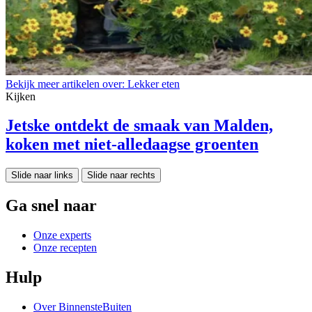
Bekijk meer artikelen over:
Lekker eten
Kijken
Jetske ontdekt de smaak van Malden,
koken met niet-alledaagse groenten
Slide naar links
Slide naar rechts
Ga snel naar
Onze experts
Onze recepten
Hulp
Over BinnensteBuiten