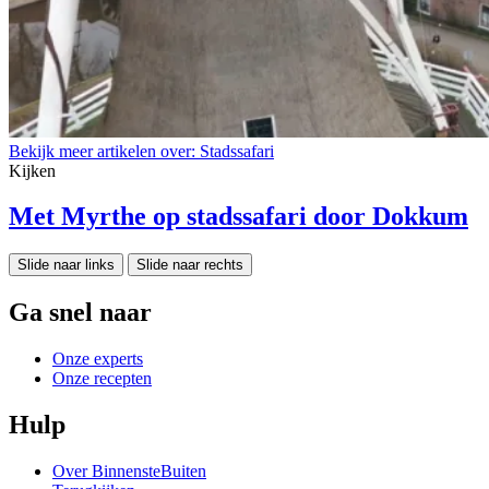
Bekijk meer artikelen over:
Stadssafari
Kijken
Met Myrthe op stadssafari door Dokkum
Slide naar links
Slide naar rechts
Ga snel naar
Onze experts
Onze recepten
Hulp
Over BinnensteBuiten