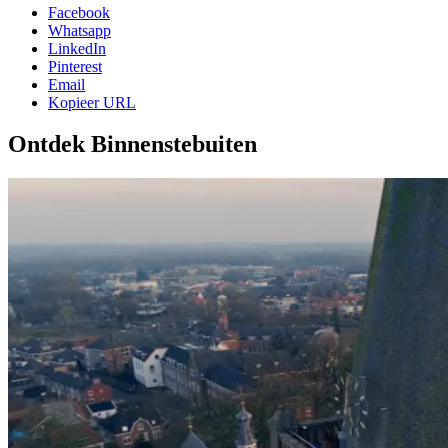
Facebook
Whatsapp
LinkedIn
Pinterest
Email
Kopieer URL
Ontdek Binnenstebuiten