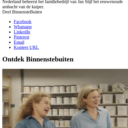
Nederland beheerst het familiebedrijf van Jan Stijf het eeuwenoude
ambacht van de kuiper.
Deel BinnensteBuiten
Facebook
Whatsapp
LinkedIn
Pinterest
Email
Kopieer URL
Ontdek Binnenstebuiten