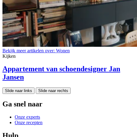
Bekijk meer artikelen over:
Wonen
Kijken
Appartement van schoendesigner Jan
Jansen
Slide naar links
Slide naar rechts
Ga snel naar
Onze experts
Onze recepten
Hulp