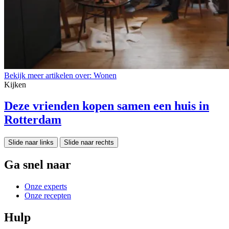
Bekijk meer artikelen over:
Wonen
Kijken
Deze vrienden kopen samen een huis in
Rotterdam
Slide naar links
Slide naar rechts
Ga snel naar
Onze experts
Onze recepten
Hulp