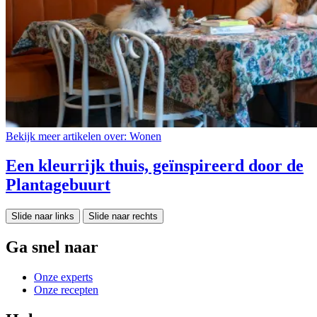
Bekijk meer artikelen over:
Wonen
Een kleurrijk thuis, geïnspireerd door de
Plantagebuurt
Slide naar links
Slide naar rechts
Ga snel naar
Onze experts
Onze recepten