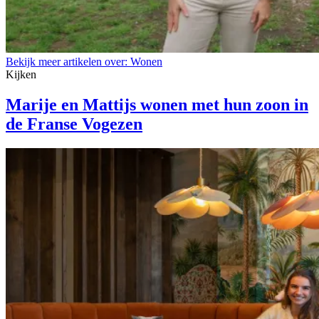
Bekijk meer artikelen over:
Wonen
Kijken
Marije en Mattijs wonen met hun zoon in
de Franse Vogezen