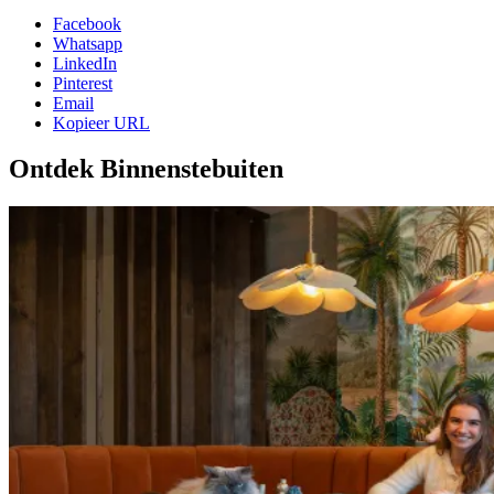
Facebook
Whatsapp
LinkedIn
Pinterest
Email
Kopieer URL
Ontdek Binnenstebuiten