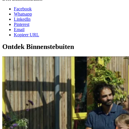
Facebook
Whatsapp
LinkedIn
Pinterest
Email
Kopieer URL
Ontdek Binnenstebuiten