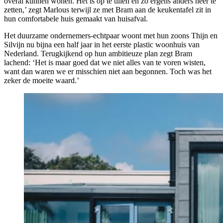
overal kunnen wonen. Het is op te tillen en zo ergens anders neer te
zetten,’ zegt Marlous terwijl ze met Bram aan de keukentafel zit in
hun comfortabele huis gemaakt van huisafval.
Het duurzame ondernemers-echtpaar woont met hun zoons Thijn en
Silvijn nu bijna een half jaar in het eerste plastic woonhuis van
Nederland. Terugkijkend op hun ambitieuze plan zegt Bram
lachend: ‘Het is maar goed dat we niet alles van te voren wisten,
want dan waren we er misschien niet aan begonnen. Toch was het
zeker de moeite waard.’