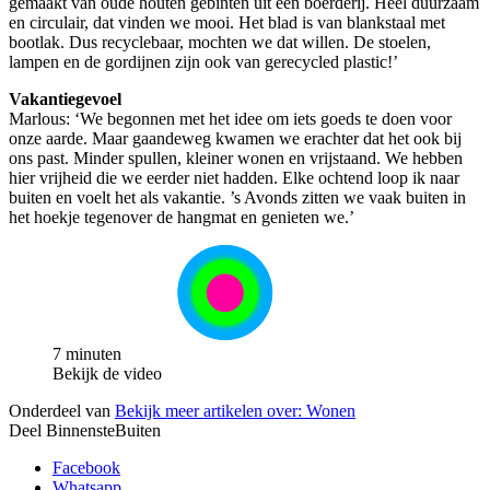
gemaakt van oude houten gebinten uit een boerderij. Heel duurzaam
en circulair, dat vinden we mooi. Het blad is van blankstaal met
bootlak. Dus recyclebaar, mochten we dat willen. De stoelen,
lampen en de gordijnen zijn ook van gerecycled plastic!’
Vakantiegevoel
Marlous: ‘We begonnen met het idee om iets goeds te doen voor
onze aarde. Maar gaandeweg kwamen we erachter dat het ook bij
ons past. Minder spullen, kleiner wonen en vrijstaand. We hebben
hier vrijheid die we eerder niet hadden. Elke ochtend loop ik naar
buiten en voelt het als vakantie. ’s Avonds zitten we vaak buiten in
het hoekje tegenover de hangmat en genieten we.’
7 minuten
Bekijk de video
Onderdeel van
Bekijk meer artikelen over:
Wonen
Deel BinnensteBuiten
Facebook
Whatsapp