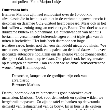
ontspullen | Foto: Marjon Lukje
Duurzaam huis
Bram en Marlous zijn heel enthousiast over de 10.000 kilo
afvalplastic die in het huis zit, niet in de verbrandingsoven terecht is
gekomen en daarmee CO2-uitstoot heeft bespaard. Maar ook ín het
huis willen ze zuinig omgaan met energie. Bram: ‘Ons doel was een
duurzame buiten- en binnenkant. De buitenwanden van het huis
bestaan uit verschillende isolerende lagen en het triple glas van de
ruiten is luchtdicht.’ Het huis heeft daardoor een hoge
isolatiewaarde, hoger nog dan een gemiddeld nieuwbouwhuis. ‘We
meten ons energieverbruik en bepalen aan de hand daarvan hoeveel
gebruikte autoaccu’s nodig zijn om de energie van de zonnepanelen
die op het dak komen, op te slaan. Ons plan is ook het regenwater
op te vangen en filteren. Dan zouden we helemaal zelfvoorzienend
wonen,’ zegt Bram hoopvol.
De stoelen, lampen en de gordijnen zijn ook van
afvalplastic
Bewoner Marlous
Daarbij hoort ook dat ze binnenshuis goed nadenken over
materialen. Marlous: ‘Ook voor de meubels en spullen wilden we
hergebruik toepassen. Zo zijn de tafel en banken op de veranda
gemaakt van restmateriaal van de bouw. En in huis is de keuken