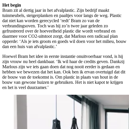
Het begin
Bram zit al dertig jaar in het afvalplastic. Zijn bedrijf maakt
tuinmeubels, steigerplanken en paaltjes voor langs de weg. Plastic
dat niet kan worden gerecycled ‘redt’ Bram zo van de
verbrandingsoven. Toch was hij zo’n twee jaar geleden zo
gefrustreerd over de hoeveelheid plastic die wordt verbrand en
daarmee voor CO2-uitstoot zorgt, dat Marlous een radicaal plan
opperde: ‘Als je iets groots en goeds wil doen voor het milieu, bouw
dan een huis van afvalplastic.’
Hoewel Bram het idee in eerste instantie onuitvoerbaar vond, is hij
zijn vrouw nu heel dankbaar. ‘Ik wil haar de credits geven. Dankzij
Marlous zijn we iets gaan doen dat nog nooit eerder is gedaan en
hebben we bewezen dat het kan. Ook ben ik ervan overtuigd dat dit
de bouw van de toekomst is. Om plastic in plaats van hout in de
bouw van gewone huizen te gebruiken. Het is niet kapot te krijgen
en het is veel duurzamer.’