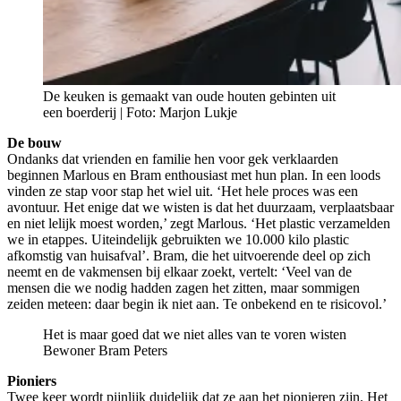
De keuken is gemaakt van oude houten gebinten uit
een boerderij | Foto: Marjon Lukje
De bouw
Ondanks dat vrienden en familie hen voor gek verklaarden
beginnen Marlous en Bram enthousiast met hun plan. In een loods
vinden ze stap voor stap het wiel uit. ‘Het hele proces was een
avontuur. Het enige dat we wisten is dat het duurzaam, verplaatsbaar
en niet lelijk moest worden,’ zegt Marlous. ‘Het plastic verzamelden
we in etappes. Uiteindelijk gebruikten we 10.000 kilo plastic
afkomstig van huisafval’. Bram, die het uitvoerende deel op zich
neemt en de vakmensen bij elkaar zoekt, vertelt: ‘Veel van de
mensen die we nodig hadden zagen het zitten, maar sommigen
zeiden meteen: daar begin ik niet aan. Te onbekend en te risicovol.’
Het is maar goed dat we niet alles van te voren wisten
Bewoner Bram Peters
Pioniers
Twee keer wordt pijnlijk duidelijk dat ze aan het pionieren zijn. Het