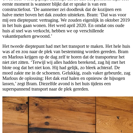
eerste moment is wanneer blijkt dat er sprake is van een
constructiefout. ‘De aannemer zei doodleuk dat de kozijnen een
halve meter boven het dak zouden uitsteken. Bram: ‘Dat was voor
mij een dieptepunt: vertraging. We zouden eigenlijk in oktober 2019
in het huis gaan wonen. Het werd april 2020. En omdat ons oude
huis al snel was verkocht, hebben we op verschillende
vakantieparken gewoond.’
Het tweede dieptepunt had met het transport te maken. Het hele huis
was af en zou naar de plek van bestemming worden gereden. Bram
en Marlous krijgen op de dag zelf te horen dat de transporteur het
niet ziet zitten. ‘Terwijl wij alles hadden berekend, zag hij met het
blote oog dat het niet kon. Hij had gelijk, zo bleek achteraf. De
moed zakte me in de schoenen. Gelukkig, zoals vaker gebeurde, zag
Marlous de oplossing: Het dak eraf halen en opnieuw de hijsogen
lassen,’ zegt Bram. Diezelfde avond is het huis tijdens een
superspannend transport naar de plek gereden.