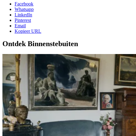
Facebook
Whatsapp
LinkedIn
Pinterest
Email
Kopieer URL
Ontdek Binnenstebuiten