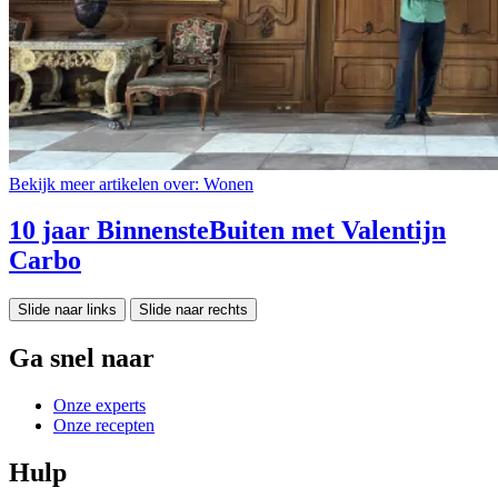
Bekijk meer artikelen over:
Wonen
10 jaar BinnensteBuiten met Valentijn
Carbo
Slide naar links
Slide naar rechts
Ga snel naar
Onze experts
Onze recepten
Hulp