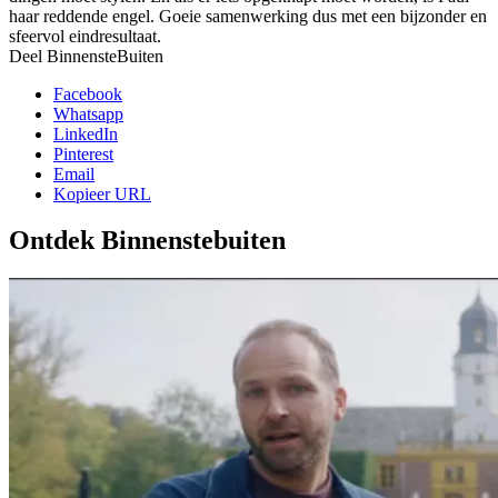
haar reddende engel. Goeie samenwerking dus met een bijzonder en
sfeervol eindresultaat.
Deel BinnensteBuiten
Facebook
Whatsapp
LinkedIn
Pinterest
Email
Kopieer URL
Ontdek Binnenstebuiten