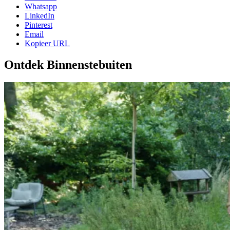
Whatsapp
LinkedIn
Pinterest
Email
Kopieer URL
Ontdek Binnenstebuiten