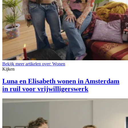
Bekijk meer artikelen over:
Wonen
Kijken
Luna en Elisabeth wonen in Amsterdam
in ruil voor vrijwilligerswerk