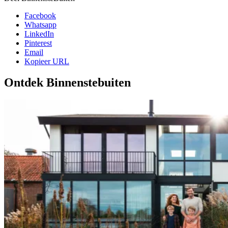
Facebook
Whatsapp
LinkedIn
Pinterest
Email
Kopieer URL
Ontdek Binnenstebuiten