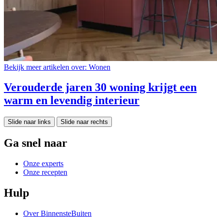
Bekijk meer artikelen over:
Wonen
Verouderde jaren 30 woning krijgt een
warm en levendig interieur
Slide naar links
Slide naar rechts
Ga snel naar
Onze experts
Onze recepten
Hulp
Over BinnensteBuiten