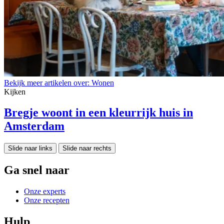
Bekijk meer artikelen over:
Wonen
Kijken
Bregje woont in een kleurrijk huis in
Amsterdam
Slide naar links
Slide naar rechts
Ga snel naar
Onze experts
Onze recepten
Hulp