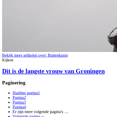
Bekijk meer artikelen over:
Buitenkunst
Kijken
Dit is de langste vrouw van Groningen
Paginering
Huidige pagina
1
Pagina
2
Pagina
3
Pagina
4
Er zijn meer volgende pagina's
…
Volgende pagina
››