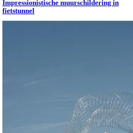
Impressionistische muurschildering in
fietstunnel