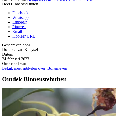
Deel BinnensteBuiten
Facebook
Whatsapp
LinkedIn
Pinterest
Email
Kopieer URL
Geschreven door
Dorenda van Knegsel
Datum
24 februari 2023
Onderdeel van
Bekijk meer artikelen over:
Buitenleven
Ontdek Binnenstebuiten