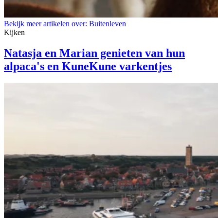
Bekijk meer artikelen over:
Buitenleven
Kijken
Natasja en Marian genieten van hun
alpaca's en KuneKune varkentjes