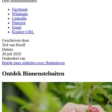
Deel BinnensteBuiten
Facebook
Whatsapp
LinkedIn
Pinterest
Email
Kopieer URL
Geschreven door
Ted van Hooff
Datum
28 juli 2020
Onderdeel van
Bekijk meer artikelen over:
Buitenleven
Ontdek Binnenstebuiten