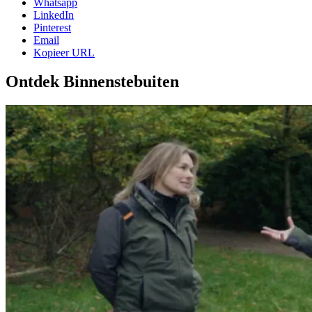
Whatsapp
LinkedIn
Pinterest
Email
Kopieer URL
Ontdek Binnenstebuiten