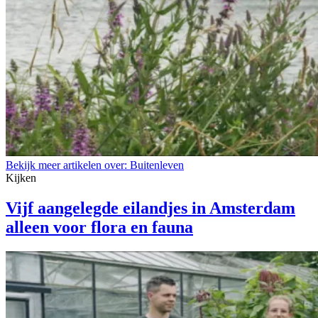
Bekijk meer artikelen over:
Buitenleven
Kijken
Vijf aangelegde eilandjes in Amsterdam
alleen voor flora en fauna