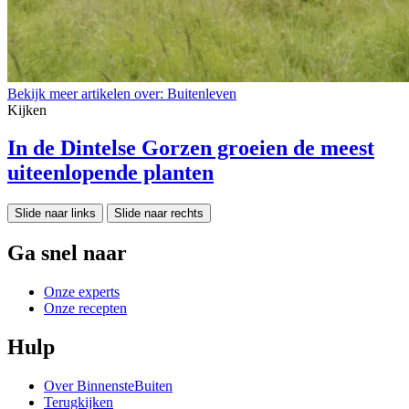
Bekijk meer artikelen over:
Buitenleven
Kijken
In de Dintelse Gorzen groeien de meest
uiteenlopende planten
Slide naar links
Slide naar rechts
Ga snel naar
Onze experts
Onze recepten
Hulp
Over BinnensteBuiten
Terugkijken