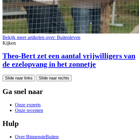
Bekijk meer artikelen over:
Buitenleven
Kijken
Theo-Bert zet een aantal vrijwilligers van
de ezelopvang in het zonnetje
Slide naar links
Slide naar rechts
Ga snel naar
Onze experts
Onze recepten
Hulp
Over BinnensteBuiten