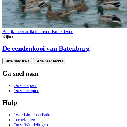
Bekijk meer artikelen over:
Buitenleven
Kijken
De eendenkooi van Batenburg
Slide naar links
Slide naar rechts
Ga snel naar
Onze experts
Onze recepten
Hulp
Over BinnensteBuiten
Terugkijken
Onze Wandelingen