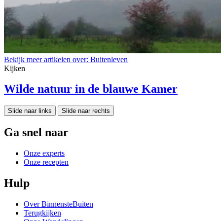
Bekijk meer artikelen over:
Buitenleven
Kijken
Wilde natuur in de blauwe Kamer
Slide naar links
Slide naar rechts
Ga snel naar
Onze experts
Onze recepten
Hulp
Over BinnensteBuiten
Terugkijken