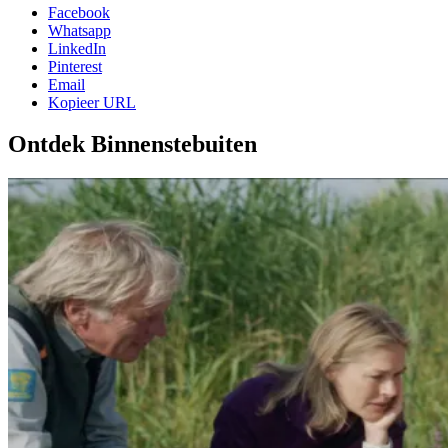
Facebook
Whatsapp
LinkedIn
Pinterest
Email
Kopieer URL
Ontdek Binnenstebuiten