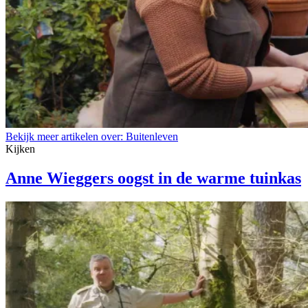
Bekijk meer artikelen over:
Buitenleven
Kijken
Anne Wieggers oogst in de warme tuinkas