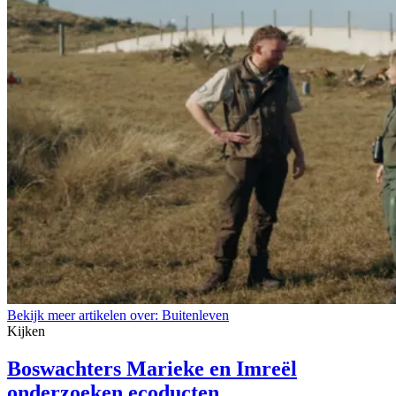
Bekijk meer artikelen over:
Buitenleven
Kijken
Boswachters Marieke en Imreël
onderzoeken ecoducten