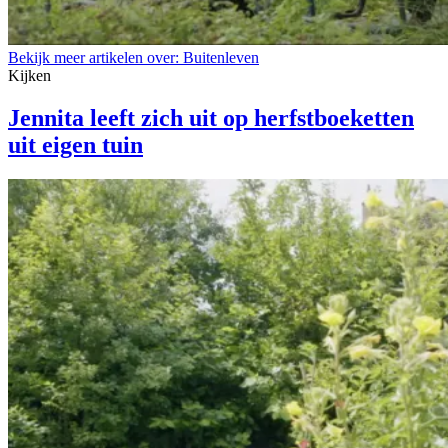
Bekijk meer artikelen over:
Buitenleven
Kijken
Jennita leeft zich uit op herfstboeketten
uit eigen tuin