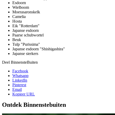
Esdoorn
Wielboom
Moerasaronskelk
Camelia
Hosta
Eik "Rotterdam"
Japanse esdoorn
Paarse schubwortel
Beuk
Tulp "Purissima"
Japanse esdoorn "Shishigashira"
Japanse sierkers
Deel BinnensteBuiten
Facebook
Whatsapp
LinkedIn
Pinterest
Email
Kopieer URL
Ontdek Binnenstebuiten