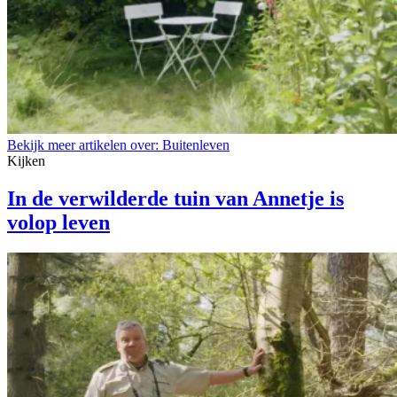
Bekijk meer artikelen over:
Buitenleven
Kijken
In de verwilderde tuin van Annetje is
volop leven