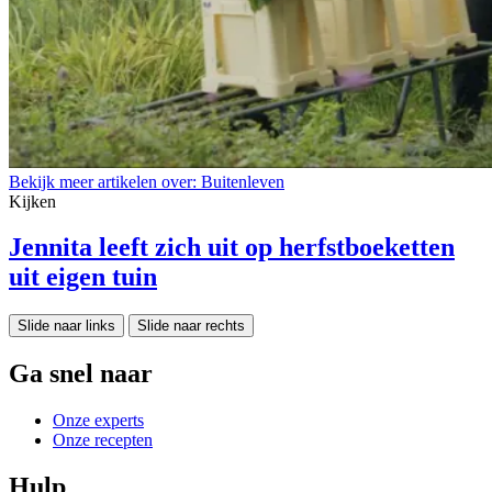
Bekijk meer artikelen over:
Buitenleven
Kijken
Jennita leeft zich uit op herfstboeketten
uit eigen tuin
Slide naar links
Slide naar rechts
Ga snel naar
Onze experts
Onze recepten
Hulp