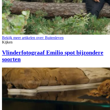
Bekijk meer artikelen over:
Buitenleven
Kijken
Vlinderfotograaf Emilio spot bijzondere
soorten