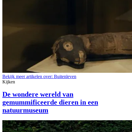
Bekijk meer artikelen over:
Buitenleven
Kijken
De wondere wereld van
gemummificeerde dieren in een
natuurmuseum