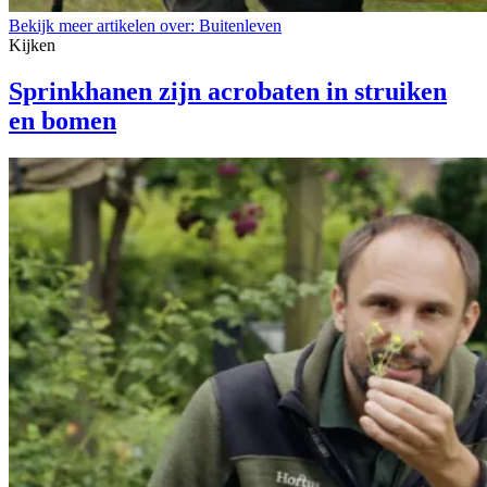
Bekijk meer artikelen over:
Buitenleven
Kijken
Sprinkhanen zijn acrobaten in struiken
en bomen