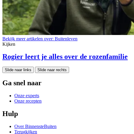
Bekijk meer artikelen over:
Buitenleven
Kijken
Rogier leert je alles over de rozenfamilie
Slide naar links
Slide naar rechts
Ga snel naar
Onze experts
Onze recepten
Hulp
Over BinnensteBuiten
Terugkijken