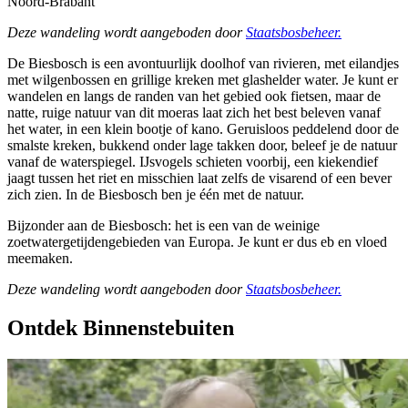
Noord-Brabant
Deze wandeling wordt aangeboden door
Staatsbosbeheer.
De Biesbosch is een avontuurlijk doolhof van rivieren, met eilandjes
met wilgenbossen en grillige kreken met glashelder water. Je kunt er
wandelen en langs de randen van het gebied ook fietsen, maar de
natte, ruige natuur van dit moeras laat zich het best beleven vanaf
het water, in een klein bootje of kano. Geruisloos peddelend door de
smalste kreken, bukkend onder lage takken door, beleef je de natuur
vanaf de waterspiegel. IJsvogels schieten voorbij, een kiekendief
jaagt tussen het riet en misschien laat zelfs de visarend of een bever
zich zien. In de Biesbosch ben je één met de natuur.
Bijzonder aan de Biesbosch: het is een van de weinige
zoetwatergetijdengebieden van Europa. Je kunt er dus eb en vloed
meemaken.
Deze wandeling wordt aangeboden door
Staatsbosbeheer.
Ontdek Binnenstebuiten