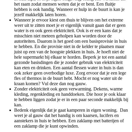
het raam zodat mensen weten dat je er bent. Een fluitje
hebben is ook handig. Wanneer er hulp in de buurt is kan je
jezelf makkelijk laten horen.
Wanneer je ervoor kiest om thuis te blijven om het extreme
weer uit te zitten moet je er eigenlijk vanuit gaan dat er geen
water is en ook geen elektriciteit. Ook is er een kans dat je
misschien niet meteen geholpen kan worden door de
autoriteiten. Daarom is het goed om een basisprovisie in huis
te hebben. En die provisie niet in de kelder te plaatsen maar
juist op een van de hoogste plekken in huis. Je hoeft niet de
hele supermarkt bij elkaar te horden. Beperk je tot een aantal
gezonde basisdingen die je zonder gebruik van elektriciteit
kan eten en drinken. Een aantal flessen water in huis is dan
ook zeker geen overbodige luxe. Zorg ervoor dat je een lege
fles of thermos in de buurt hebt. Mocht er nog water uit de
kraan komen? Vul deze dan nog gauw.
Zonder elektriciteit ook geen verwarming. Dekens, warme
kleding, regenkleding en handdoeken. Die hoor je ook klaar
te hebben liggen zodat je er in een paar seconde makkelijk bij
kan.
Bedenk eigenlijk dat je gaat kamperen in eigen woning. Dan
weet je al gauw dat het handig is om kaarsen, lucifers en
aanstekers in huis te hebben. Een zaklamp met batterijen of
een zaklamp die je kunt opwinden.