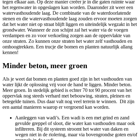
tegen elkaar aan. Op deze manier creëer je in die gaten ruimte waar
het regenwater in opgeslagen kan worden. Daaronder zit weer een
watervasthoudende laag. De combinatie van de waterdoorlatende
stenen en die watervasthoudende laag zouden ervoor moeten zorgen
dat het water niet op straat blijft liggen en uiteindelijk wegzakt in het
grondwater. Wanneer de zon schijnt zal het water via de voegen
verdampen en zo voor verkoeling zorgen aan de oppervlakte van
onze straten. Zo kunnen onze straten het water zelf vasthouden en
omhoogtrekken. Een trucje die bomen en planten natuurlijk allang
kennen!
Minder beton, meer groen
Als je weet dat bomen en planten goed zijn in het vasthouden van
water lijkt de oplossing vrij voor de hand te liggen. Minder beton.
Meer groen. In stedelijk gebied is echter 70 tot 90 procent van het
oppervlak nog steeds verhard met bebouwing, straten, pleinen en
betegelde tuinen. Dus daar valt nog veel terrein te winnen. Dit zijn
een aantal manieren waarop er vergroend kan worden.
Aanleggen van wadi’s. Een wadi is een met grind en zand
gevulde greppel of sloot, die water kan vasthouden maar ook
infiltreren. Bij dit systeem stroomt het water van daken en
wegen niet in de riolering, maar via bovengrondse goten en/of