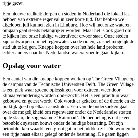
rijtje gezet.
Een nieuwe realiteit; dorpen en steden
in Nederland die
lokaal last
hebben van extreme regenval in zeer korte tijd.
Dat hebben we
afgelopen juli kunnen zien in Limburg. Hoe wij met onze wateren
omgaan gaat steeds belangrijker worden. Maar het is ook goed om
te kijken hoe onze huidige waterafvoer ervoor staat. Onze steden
zijn ontworpen om het regenwater via de riolen, zo snel mogelijk de
stad uit te krijgen. Knappe koppen over het hele land proberen
echter anders naar het Nederlandse waterafvoer te gaan kijken.
Opslag voor water
Een aantal van die knappe koppen werken op The Green Village op
de campus van de Technische Universiteit Delft. The Green Village
is een plek waar groene oplossingen voor extreem weer door
klimaatverandering worden onderzocht. Het is een proeftuin waar
gebouwd en getest wordt. Ook wordt er gekeken of de theorie en de
praktijk goed op elkaar aansluiten. Een van de onderzoeken gaat
over de mogelijkheid om regenwater onder de Nederlandse straten
op te slaan, de zogenaamde ‘Rainroad’. De bedoeling is dat je een
betonblok systeem bouwt onder de huidige bestrating. Dit zijn
betonblokken waarbij een groot gat in het midden zit. Die worden in
een rijtje naast elkaar gelegd onder de bestrating. De gaten liggen