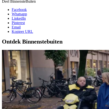
Deel BinnensteBuiten
Facebook
Whatsapp
LinkedIn
Pinterest
Email
Kopieer URL
Ontdek Binnenstebuiten