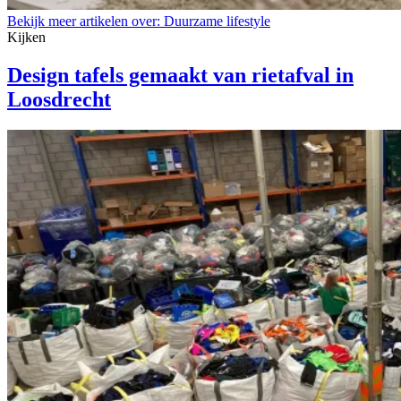
Bekijk meer artikelen over:
Duurzame lifestyle
Kijken
Design tafels gemaakt van rietafval in
Loosdrecht