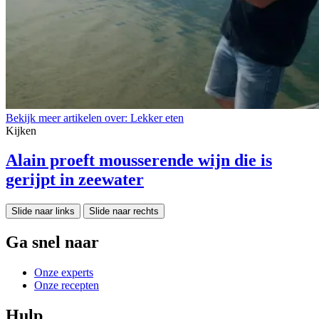
Bekijk meer artikelen over:
Lekker eten
Kijken
Alain proeft mousserende wijn die is
gerijpt in zeewater
Slide naar links
Slide naar rechts
Ga snel naar
Onze experts
Onze recepten
Hulp