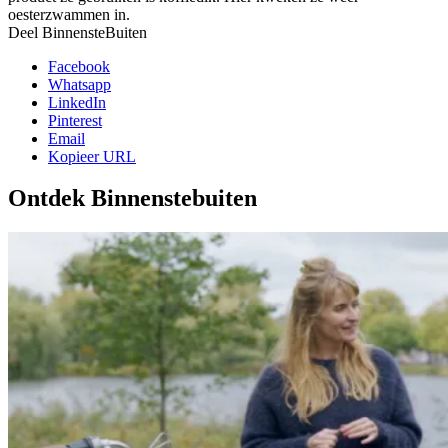
oesterzwammen in.
Deel BinnensteBuiten
Facebook
Whatsapp
LinkedIn
Pinterest
Email
Kopieer URL
Ontdek Binnenstebuiten