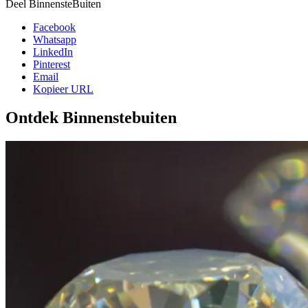
Deel BinnensteBuiten
Facebook
Whatsapp
LinkedIn
Pinterest
Email
Kopieer URL
Ontdek Binnenstebuiten