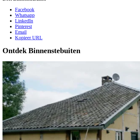
Facebook
Whatsapp
LinkedIn
Pinterest
Email
Kopieer URL
Ontdek Binnenstebuiten