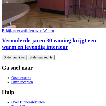
Bekijk meer artikelen over:
Wonen
Verouderde jaren 30 woning krijgt een
warm en levendig interieur
Slide naar links
Slide naar rechts
Ga snel naar
Onze experts
Onze recepten
Hulp
Over BinnensteBuiten