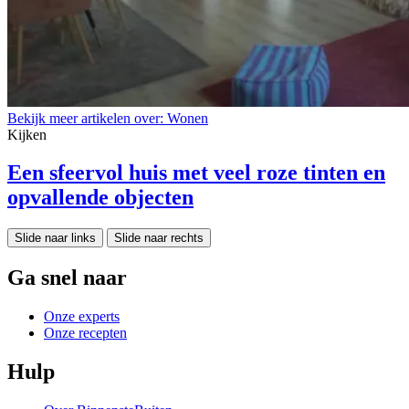
Bekijk meer artikelen over:
Wonen
Kijken
Een sfeervol huis met veel roze tinten en
opvallende objecten
Slide naar links
Slide naar rechts
Ga snel naar
Onze experts
Onze recepten
Hulp