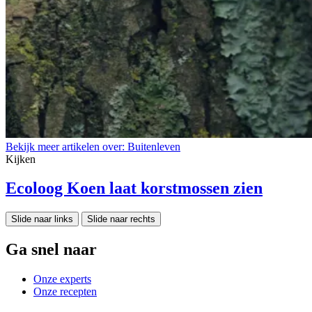
Bekijk meer artikelen over:
Buitenleven
Kijken
Ecoloog Koen laat korstmossen zien
Slide naar links
Slide naar rechts
Ga snel naar
Onze experts
Onze recepten