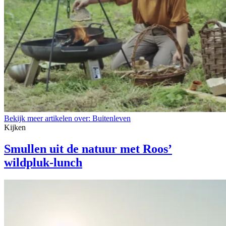
Bekijk meer artikelen over:
Buitenleven
Kijken
Smullen uit de natuur met Roos’
wildpluk-lunch