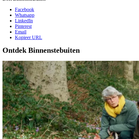
Facebook
Whatsapp
LinkedIn
Pinterest
Email
Kopieer URL
Ontdek Binnenstebuiten