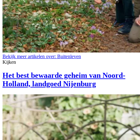
Bekijk meer artikelen over:
Buitenleven
Kijken
Het best bewaarde geheim van Noord-
Holland, landgoed Nijenburg