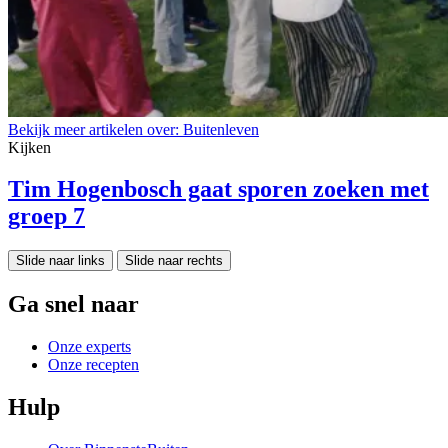
Bekijk meer artikelen over:
Buitenleven
Kijken
Tim Hogenbosch gaat sporen zoeken met
groep 7
Slide naar links
Slide naar rechts
Ga snel naar
Onze experts
Onze recepten
Hulp