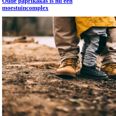
Oude paprikakas is nu een
moestuincomplex