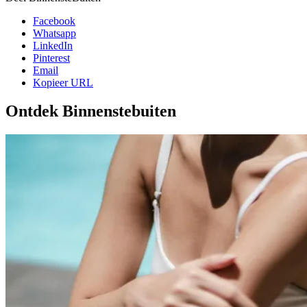
Facebook
Whatsapp
LinkedIn
Pinterest
Email
Kopieer URL
Ontdek Binnenstebuiten