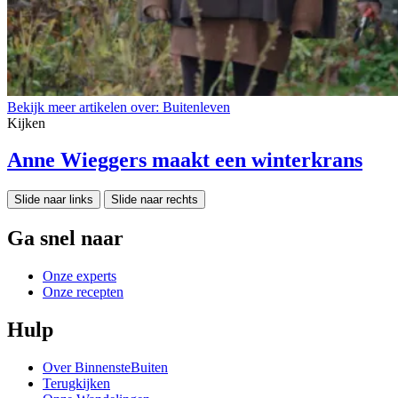
Bekijk meer artikelen over:
Buitenleven
Kijken
Anne Wieggers maakt een winterkrans
Slide naar links
Slide naar rechts
Ga snel naar
Onze experts
Onze recepten
Hulp
Over BinnensteBuiten
Terugkijken