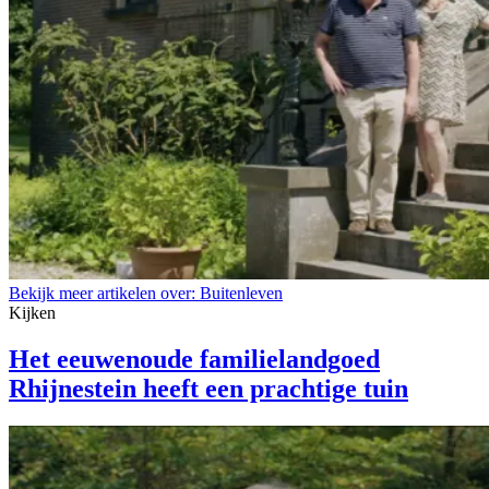
Bekijk meer artikelen over:
Buitenleven
Kijken
Het eeuwenoude familielandgoed
Rhijnestein heeft een prachtige tuin