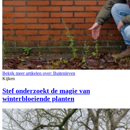
Bekijk meer artikelen over:
Buitenleven
Kijken
Stef onderzoekt de magie van
winterbloeiende planten