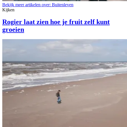
Bekijk meer artikelen over:
Buitenleven
Kijken
Rogier laat zien hoe je fruit zelf kunt
groeien