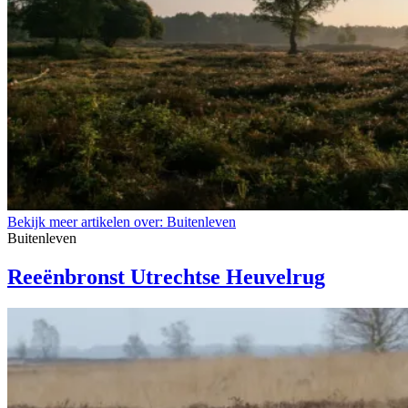
Bekijk meer artikelen over:
Buitenleven
Buitenleven
Reeënbronst Utrechtse Heuvelrug