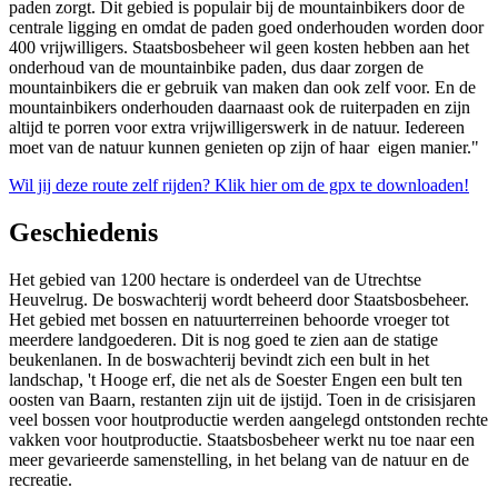
paden zorgt. Dit gebied is populair bij de mountainbikers door de
centrale ligging en omdat de paden goed onderhouden worden door
400 vrijwilligers. Staatsbosbeheer wil geen kosten hebben aan het
onderhoud van de mountainbike paden, dus daar zorgen de
mountainbikers die er gebruik van maken dan ook zelf voor. En de
mountainbikers onderhouden daarnaast ook de ruiterpaden en zijn
altijd te porren voor extra vrijwilligerswerk in de natuur. Iedereen
moet van de natuur kunnen genieten op zijn of haar eigen manier."
Wil jij deze route zelf rijden? Klik hier om de gpx te downloaden!
Geschiedenis
Het gebied van 1200 hectare is onderdeel van de Utrechtse
Heuvelrug. De boswachterij wordt beheerd door Staatsbosbeheer.
Het gebied met bossen en natuurterreinen behoorde vroeger tot
meerdere landgoederen. Dit is nog goed te zien aan de statige
beukenlanen. In de boswachterij bevindt zich een bult in het
landschap, 't Hooge erf, die net als de Soester Engen een bult ten
oosten van Baarn, restanten zijn uit de ijstijd. Toen in de crisisjaren
veel bossen voor houtproductie werden aangelegd ontstonden rechte
vakken voor houtproductie. Staatsbosbeheer werkt nu toe naar een
meer gevarieerde samenstelling, in het belang van de natuur en de
recreatie.