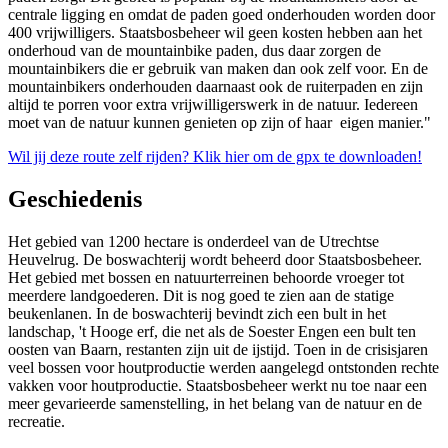
centrale ligging en omdat de paden goed onderhouden worden door
400 vrijwilligers. Staatsbosbeheer wil geen kosten hebben aan het
onderhoud van de mountainbike paden, dus daar zorgen de
mountainbikers die er gebruik van maken dan ook zelf voor. En de
mountainbikers onderhouden daarnaast ook de ruiterpaden en zijn
altijd te porren voor extra vrijwilligerswerk in de natuur. Iedereen
moet van de natuur kunnen genieten op zijn of haar eigen manier."
Wil jij deze route zelf rijden? Klik hier om de gpx te downloaden!
Geschiedenis
Het gebied van 1200 hectare is onderdeel van de Utrechtse
Heuvelrug. De boswachterij wordt beheerd door Staatsbosbeheer.
Het gebied met bossen en natuurterreinen behoorde vroeger tot
meerdere landgoederen. Dit is nog goed te zien aan de statige
beukenlanen. In de boswachterij bevindt zich een bult in het
landschap, 't Hooge erf, die net als de Soester Engen een bult ten
oosten van Baarn, restanten zijn uit de ijstijd. Toen in de crisisjaren
veel bossen voor houtproductie werden aangelegd ontstonden rechte
vakken voor houtproductie. Staatsbosbeheer werkt nu toe naar een
meer gevarieerde samenstelling, in het belang van de natuur en de
recreatie.