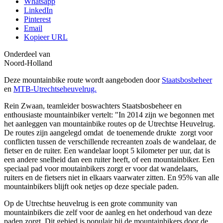
Whatsapp
LinkedIn
Pinterest
Email
Kopieer URL
Onderdeel van
Noord-Holland
Deze mountainbike route wordt aangeboden door
Staatsbosbeheer
en
MTB-Utrechtseheuvelrug.
Rein Zwaan, teamleider boswachters Staatsbosbeheer en
enthousiaste mountainbiker vertelt: "In 2014 zijn we begonnen met
het aanleggen van mountainbike routes op de Utrechtse Heuvelrug.
De routes zijn aangelegd omdat
de toenemende drukte zorgt voor
conflicten tussen de verschillende recreanten zoals de wandelaar, de
fietser en de ruiter. Een wandelaar loopt 5 kilometer per uur, dat is
een andere snelheid dan een ruiter heeft, of een mountainbiker. Een
speciaal pad voor moutainbikers zorgt er voor dat wandelaars,
ruiters en de fietsers niet in elkaars vaarwater zitten. En 95% van alle
mountainbikers blijft ook netjes op deze speciale paden.
Op de Utrechtse heuvelrug is een grote community van
mountainbikers die zelf voor de aanleg en het onderhoud van deze
paden zorgt. Dit gebied is populair bij de mountainbikers door de