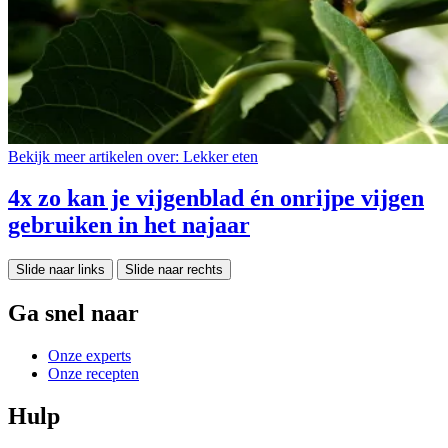
Bekijk meer artikelen over:
Lekker eten
4x zo kan je vijgenblad én onrijpe vijgen
gebruiken in het najaar
Slide naar links
Slide naar rechts
Ga snel naar
Onze experts
Onze recepten
Hulp