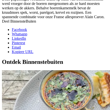
werd vroeger door de boeren meegenomen als ze hard moesten
werken op de akkers. Behalve boerenkarnemelk bevat de
kruudmoes spek, worst, parelgort, kervel en rozijnen. Een
spannende combinatie voor onze Franse allesproever Alain Caron.
Deel BinnensteBuiten
Facebook
Whatsapp
LinkedIn
Pinterest
Email
Kopieer URL
Ontdek Binnenstebuiten