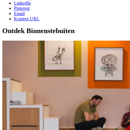
LinkedIn
Pinterest
Email
Kopieer URL
Ontdek Binnenstebuiten