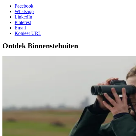
Facebook
Whatsapp
LinkedIn
Pinterest
Email
Kopieer URL
Ontdek Binnenstebuiten