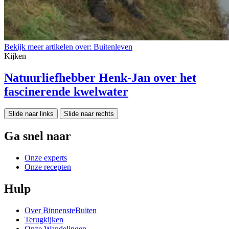
Bekijk meer artikelen over:
Buitenleven
Kijken
Natuurliefhebber Henk-Jan over het
fascinerende kwelwater
Slide naar links
Slide naar rechts
Ga snel naar
Onze experts
Onze recepten
Hulp
Over BinnensteBuiten
Terugkijken
Onze Wandelingen