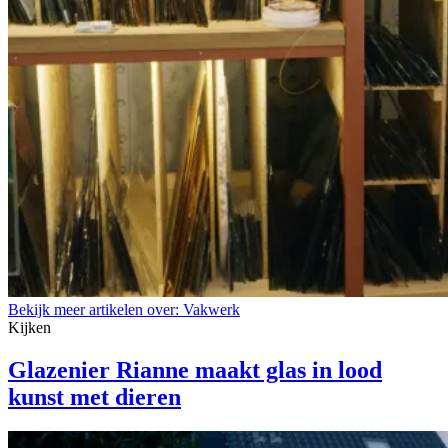
Bekijk meer artikelen over:
Vakwerk
Kijken
Glazenier Rianne maakt glas in lood
kunst met dieren