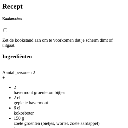
Recept
Kookmodus
Zet de kookstand aan om te voorkomen dat je scherm dimt of
uitgaat.
Ingrediënten
-
Aantal personen
2
+
2
havermout groente-ontbijtjes
2
el
geplette havermout
6
el
kokosboter
150
g
zoete groenten (bietjes, wortel, zoete aardappel)