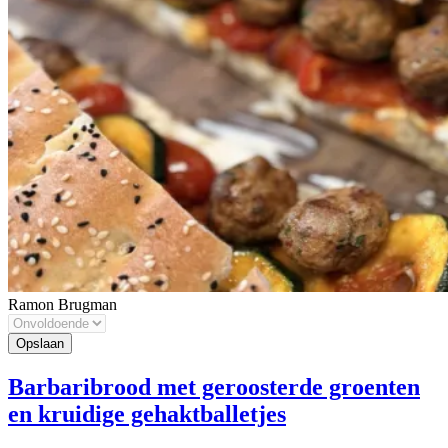
Ramon Brugman
Barbaribrood met geroosterde groenten
en kruidige gehaktballetjes